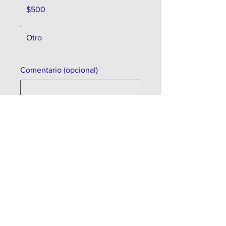
$500
Otro
Comentario (opcional)
0/100
Donar: $350